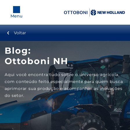
Menu
Voltar
Equipamentos
Blog:
Tratores
Ottoboni NH
Colheitadeiras
Aqui você encontra tudo sobre o universo agrícola,
com conteúdo feito especialmente para quem busca
Plataformas
aprimorar sua produção e acompanhar as inovações
do setor.
Pulverizadores
Plantadeiras