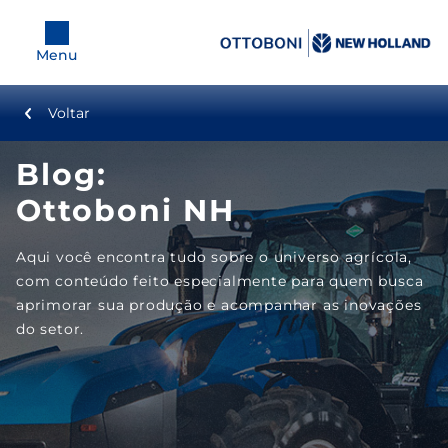
Menu
Voltar
Equipamentos
Blog:
Tratores
Ottoboni NH
Colheitadeiras
Aqui você encontra tudo sobre o universo agrícola,
com conteúdo feito especialmente para quem busca
Plataformas
aprimorar sua produção e acompanhar as inovações
do setor.
Pulverizadores
Plantadeiras