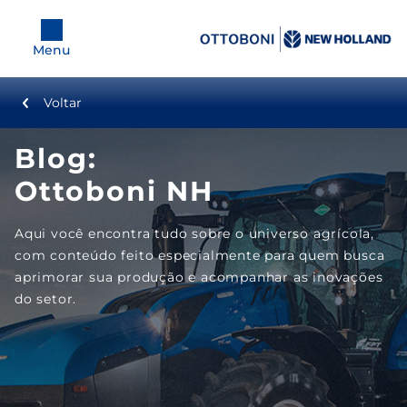
Menu
Voltar
Equipamentos
Blog:
Tratores
Ottoboni NH
Colheitadeiras
Aqui você encontra tudo sobre o universo agrícola,
com conteúdo feito especialmente para quem busca
Plataformas
aprimorar sua produção e acompanhar as inovações
do setor.
Pulverizadores
Plantadeiras