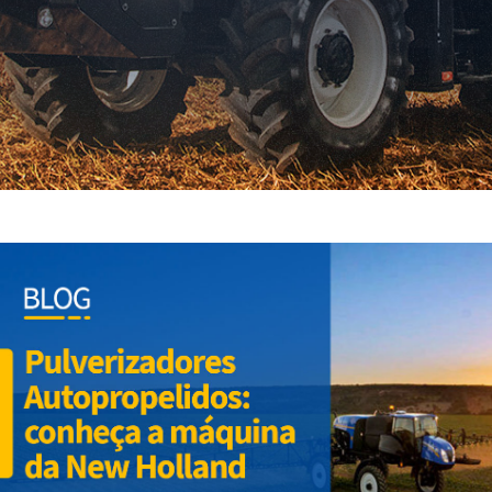
Forragem
Implementos Agrícolas
Serviços & Soluções
Blog
Localização
Buscar
My New Holland World
FAÇA UMA COTAÇÃO